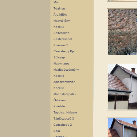
Mór
Tóalmás
Árpádföld
Nagytétény
Kecel 2
Soltvadkert
Pesterzsébet
Kiskõrös 2
Csúcshegy Bp.
Sülysáp
Nagymaros
Hajdúböszörmény
Kecel 3
Zalaszentistván
Kecel 3
Monostorapáti 2
Õrhalom
Kiskõrös
Tapolca, Halastó
Tápiószecsõ 3
Csúcshegy 2
Baja
Szeged 2