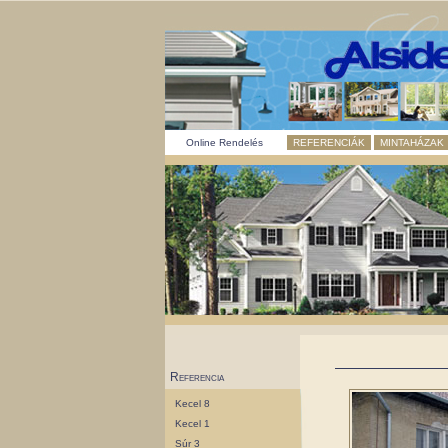
Online Rendelés
REFERENCIÁK
MINTAHÁZAK
Referencia
Kecel 8
Kecel 1
Súr 3