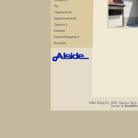
Tar
Tápiószecsõ
Hajdúszoboszló
Tapolca 2
Kistelek
Kiskunfélegyháza
Budaõrs
M&M Siding Kft. 8300. Tapolca, Bem u
Design by
BlackMir