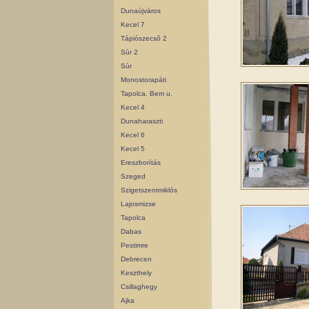
Dunaújváros
Kecel 7
Tápiószecsõ 2
Súr 2
Súr
Monostorapáti
Tapolca, Bem u.
Kecel 4
Dunaharaszti
Kecel 6
Kecel 5
Ereszborítás
Szeged
Szigetszentmiklós
Lajosmizse
Tapolca
Dabas
Pestimre
Debrecen
Keszthely
Csillaghegy
Ajka